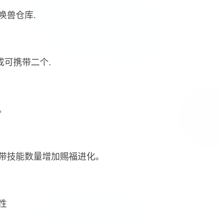
唤兽仓库.
成可携带二个.
。
携带技能数量增加赐福进化。
性