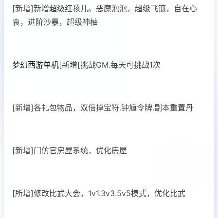
[新增]新增超级红孩儿。恶魔泡泡，超级飞镰，自在心
袁，进阶沙暴，超级神柚
梦幻西游单机
[新增[挑战GM.每天可挑战1次
[新增]各礼包物品，双倍掉宝符.钟馗令牌.副本重置丹
[新增]门仿官房屋系统，优化房屋
[所增]修改比武大会，1v1.3v3.5v5模式，优化比武