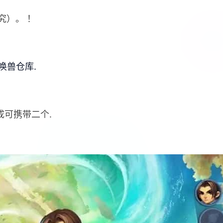
究）。 ！
唤兽仓库.
成可携带二个.