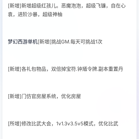
[新增]新增超级红孩儿。恶魔泡泡，超级飞镰，自在心
袁，进阶沙暴，超级神柚
梦幻西游单机
[新增[挑战GM.每天可挑战1次
[新增]各礼包物品，双倍掉宝符.钟馗令牌.副本重置丹
[新增]门仿官房屋系统，优化房屋
[所增]修改比武大会，1v1.3v3.5v5模式，优化比武