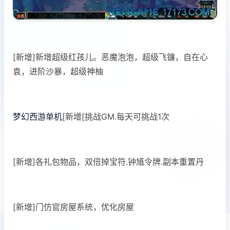
[新增]新增超级红孩儿。恶魔泡泡，超级飞镰，自在心
袁，进阶沙暴，超级神柚
梦幻西游单机
[新增[挑战GM.每天可挑战1次
[新增]各礼包物品，双倍掉宝符.钟馗令牌.副本重置丹
[新增]门仿官房屋系统，优化房屋