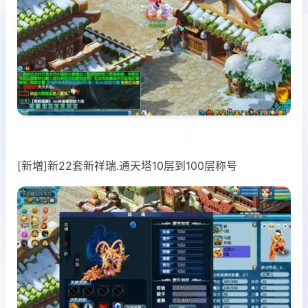
[新増]新22套新祥瑞.通天塔10层到100层称号