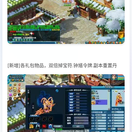
[新增]各礼包物品，双倍掉宝符.钟馗令牌.副本重置丹