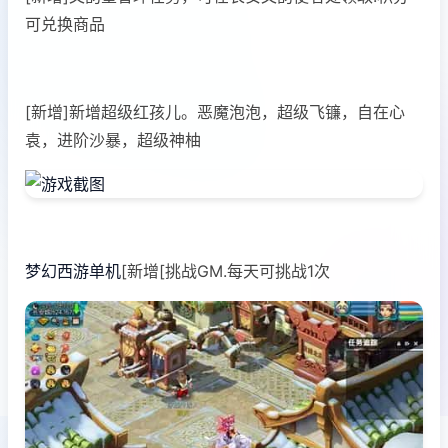
可兑换商品
[新增]新增超级红孩儿。恶魔泡泡，超级飞镰，自在心
袁，进阶沙暴，超级神柚
梦幻西游单机
[新增[挑战GM.每天可挑战1次