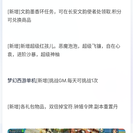
[新增]文韵墨香环任务，可在长安文韵使者处领取.积分
可兑换商品
[新增]新增超级红孩儿。恶魔泡泡，超级飞镰，自在心
袁，进阶沙暴，超级神柚
梦幻西游单机
[新增[挑战GM.每天可挑战1次
[新增]各礼包物品，双倍掉宝符.钟馗令牌.副本重置丹