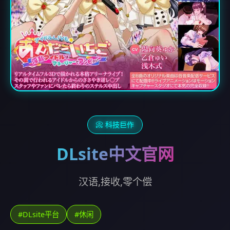
📀 科技巨作
DLsite中文官网
汉语,接收,零个偿
#DLsite平台
#休闲